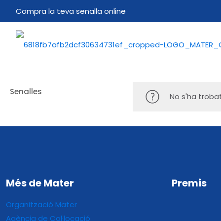
Compra la teva senalla online
Senalles
No s'ha troba
Més de Mater
Premis
Organització Mater
Agència de Col·locació