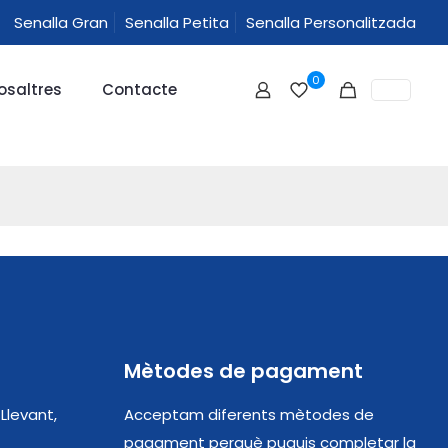
Senalla Gran
Senalla Petita
Senalla Personalitzada
0
osaltres
Contacte
Mètodes de pagament
 Llevant,
Acceptam diferents mètodes de
pagament perquè puguis completar la